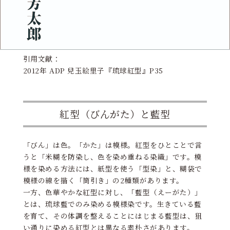
引用文献：
2012年 ADP 兒玉絵里子『琉球紅型』P35
紅型（びんがた）と藍型
「びん」は色。「かた」は模様。紅型をひとことで言
うと「米糊を防染し、色を染め重ねる染織」です。模
様を染める方法には、紙型を使う「型染」と、糊袋で
模様の線を描く「筒引き」の2種類があります。
一方、色華やかな紅型に対し、「藍型（えーがた）」
とは、琉球藍でのみ染める模様染です。生きている藍
を育て、その体調を整えることにはじまる藍型は、狙
い通りに染める紅型とは異なる素朴さがあります。