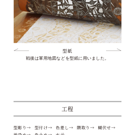
型紙
ます。
戦後は軍用地図などを型紙に用いました。
型彫
ルクベ
工程
型彫り→
型付け→
色差し→
隈取り→
糊伏せ→
地染め→
色止め→
水元