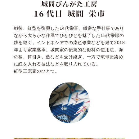
戦後、紅型を復興した14代栄喜、緻密な手仕事であり
ながら大らかな作風でひとびとを魅了した15代栄順の
跡を継ぐ。インドネシアでの染色修業などを経て2018
年より家業継承。城間家の伝統的な顔料の使用法、海
の柄、筒引き、藍などを受け継ぎ、一方で琉球藍染め
に紅を入れる技法などを取り入れている。
紅型三宗家のひとつ。