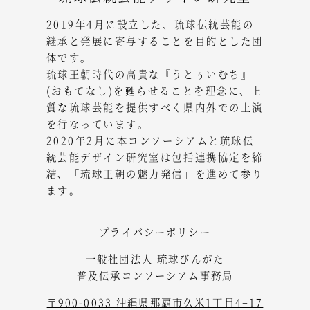
2019年4月に設立した、琉球伝統芸能の
継承と発展に寄与することを目的とした団
体です。
琉球王朝時代の高貴な『うとぅいむち』
(おもてなし)を甦らせることを理念に、上
質な琉球芸能を提供すべく県内外での上演
を行なっています。
2020年2月に本コンソーシアムと琉球伝
統芸能デザイン研究室は包括連携協定を締
結、「琉球王朝の魅力発信」を進めて参り
ます。
プライバシーポリシー
一般社団法人 琉球びんがた
普及伝承コンソーシアム事務局
〒900-0033 沖縄県那覇市久米1丁目4−17