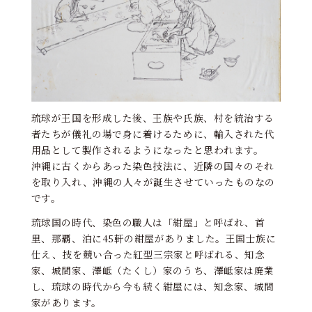
琉球が王国を形成した後、王族や氏族、村を統治する
者たちが儀礼の場で身に着けるために、輸入された代
用品として製作されるようになったと思われます。
沖縄に古くからあった染色技法に、近隣の国々のそれ
を取り入れ、沖縄の人々が誕生させていったものなの
です。
琉球国の時代、染色の職人は「紺屋」と呼ばれ、首
里、那覇、泊に45軒の紺屋がありました。王国士族に
仕え、技を競い合った紅型三宗家と呼ばれる、知念
家、城間家、澤岻（たくし）家のうち、澤岻家は廃業
し、琉球の時代から今も続く紺屋には、知念家、城間
家があります。